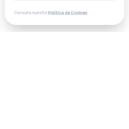
Consulta nuestra
Política de Cookies
Somos una plataforma profesional para la gestión de
alérgenos en restaurantes. Cumplimos la normativa y
protegemos a tus clientes.
Recursos
QR carta restaurante
Normativa Europea
Cómo hacer carta de alérgenos