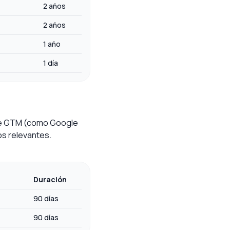
2 años
2 años
1 año
)
1 día
s de GTM (como Google
os relevantes.
Duración
90 días
90 días