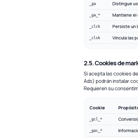
Distingue us
_ga
Mantiene el 
_ga_*
Persiste un I
_clck
Vincula las 
_clsk
2.5. Cookies de mar
Si acepta las cookies d
Ads) podrán instalar co
Requieren su consentim
Cookie
Propósit
Conversi
_gcl_*
Informaci
_gac_*