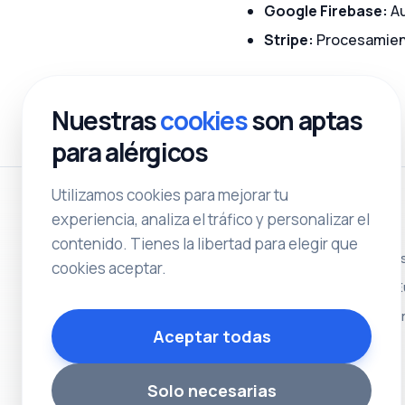
Google Firebase:
Au
Stripe:
Procesamien
Nuestras
cookies
son aptas
para alérgicos
Utilizamos cookies para mejorar tu
experiencia, analiza el tráfico y personalizar el
Recursos
contenido. Tienes la libertad para elegir que
QR carta re
Somos una plataforma profesional para la
cookies aceptar.
gestión de alérgenos en restaurantes.
Normativa 
Cumplimos la normativa y protegemos a
tus clientes.
Cómo hacer
Aceptar todas
Solo necesarias