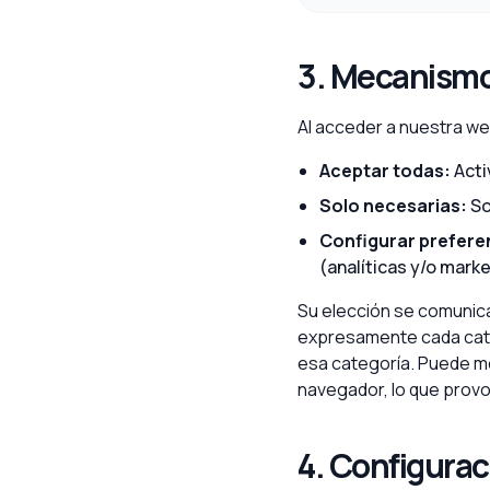
3. Mecanismo
Al acceder a nuestra we
Aceptar todas:
Acti
Solo necesarias:
So
Configurar prefere
(analíticas y/o marke
Su elección se comunica
expresamente cada categ
esa categoría. Puede m
navegador, lo que prov
4. Configurac