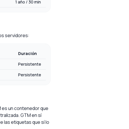
1 año / 30 min
os servidores:
Duración
Persistente
Persistente
M es un contenedor que
tralizada. GTM en sí
 las etiquetas que sí lo